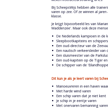
Bij ScheepsWijs hebben alle train
varen op zee. Of ze winnen al jar
klasse.
Je krijgt bijvoorbeeld les van Mar
Waddenzee'. Maar ook deze mense
De Nederlands kampioen in de k
Sleepbootkapiteins en schippe
Een oud-directeur van de Zeeva
Een nautisch verkeersleider van 
Een sluismeester van de Parkslu
Een oud-kapitein op de Tiger en 
De schipper van de 'Eilandhopp
Dit kun je als je leert varen bij Sch
Manoeuvreren in een haven waar 
Met harde wind varen
Een schip varen dat je niet kent
Je schip in je eentje varen
Met onervaren bemanning varen, 